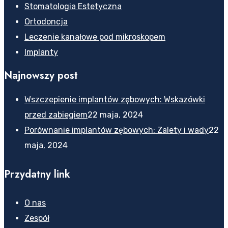
Stomatologia Estetyczna
Ortodoncja
Leczenie kanałowe pod mikroskopem
Implanty
Najnowszy post
Wszczepienie implantów zębowych: Wskazówki
przed zabiegiem
22 maja, 2024
Porównanie implantów zębowych: Zalety i wady
22
maja, 2024
Przydatny link
O nas
Zespół