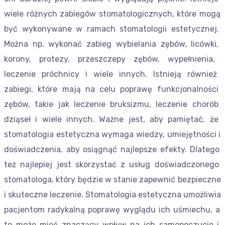
w
ie
le
r
ó
ż
ny
ch
z
ab
ieg
ó
w
st
om
at
ologic
z
ny
ch
,
k
t
ó
re
mog
ą
by
ć
w
yk
ony
w
ane
w
ram
ach
st
om
at
olog
ii
est
ety
cz
ne
j
.
Mo
ż
na
np
.
w
yk
ona
ć
z
ab
ieg
w
y
b
iel
ania
z
ę
b
ó
w
,
lic
ó
w
ki
,
k
or
ony
,
prote
zy
,
pr
zes
z
cz
ep
y
z
ę
b
ó
w
,
w
ype
ł
n
ien
ia
,
le
c
zen
ie
pr
ó
chn
icy
i
w
ie
le
in
ny
ch
.
I
st
nie
j
ą
r
ó
wn
ie
ż
z
ab
ie
gi
,
k
t
ó
re
maj
ą
na
cel
u
pop
raw
ę
funk
c
j
onal
no
ś
ci
z
ę
b
ó
w
,
t
ak
ie
j
ak
le
c
zen
ie
bru
ks
iz
mu
,
le
c
zen
ie
ch
or
ó
b
d
zi
ą
se
ł
i
w
ie
le
in
ny
ch
.
Wa
ż
ne
j
est
,
ab
y
p
ami
ę
ta
ć
,
ż
e
st
om
at
olog
ia
est
ety
cz
na
w
ym
aga
w
ied
zy
,
um
ie
j
ę
t
no
ś
ci
i
do
ś
wi
ad
c
zen
ia
,
ab
y
o
si
ą
gn
ą
ć
n
aj
le
ps
ze
e
f
ek
ty
.
D
late
go
te
ż
n
aj
le
pie
j
j
est
sk
or
zy
sta
ć
z
us
ł
ug
do
ś
wi
ad
c
zone
go
st
om
at
olog
a
,
k
t
ó
ry
b
ę
d
zie
w
st
anie
z
ap
ew
ni
ć
be
z
pie
cz
ne
i
sk
ut
ec
z
ne
le
c
zen
ie
.
St
om
at
olog
ia
est
ety
cz
na
u
mo
ż
li
w
ia
pac
j
ent
om
rad
yk
al
n
ą
pop
raw
ę
w
y
gl
ą
du
ich
u
ś
mie
chu
,
a
to
mo
ż
e
m
ie
ć
z
n
ac
z
ą
cy
w
p
ł
y
w
na
ich
sam
op
oc
z
uc
ie
i