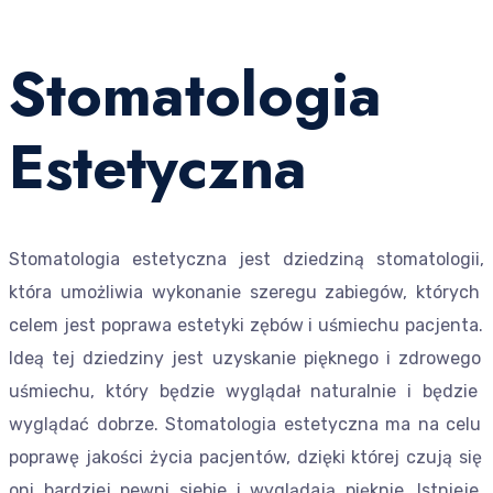
Stomatologia
Estetyczna
St
om
at
olog
ia
est
ety
cz
na
j
est
d
z
ied
zin
ą
st
om
at
olog
ii
,
k
t
ó
ra
u
mo
ż
li
w
ia
w
yk
on
anie
s
z
ere
gu
z
ab
ieg
ó
w
,
k
t
ó
ry
ch
cele
m
j
est
pop
raw
a
est
ety
ki
z
ę
b
ó
w
i
u
ś
mie
chu
pac
j
enta
.
Ide
ą
te
j
d
z
ied
z
iny
j
est
u
z
ys
kan
ie
pi
ę
k
ne
go
i
z
dro
we
go
u
ś
mie
chu
,
k
t
ó
ry
b
ę
d
zie
w
y
gl
ą
da
ł
natural
nie
i
b
ę
d
zie
w
y
gl
ą
da
ć
do
br
ze
.
St
om
at
olog
ia
est
ety
cz
na
ma
na
cel
u
pop
raw
ę
j
ako
ś
ci
ż
y
cia
pac
j
ent
ó
w
,
d
zi
ę
ki
k
t
ó
re
j
cz
uj
ą
si
ę
on
i
b
ard
zie
j
p
ew
ni
s
ie
bie
i
w
y
gl
ą
d
aj
ą
pi
ę
k
nie
.
I
st
nie
je