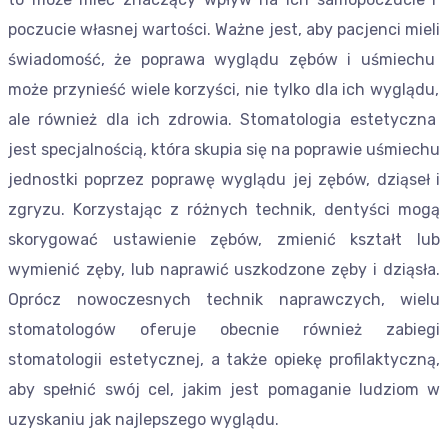
p
oc
z
uc
ie
w
ł
as
ne
j
wart
o
ś
ci
.
Wa
ż
ne
j
est
,
ab
y
pac
jen
ci
m
iel
i
ś
wi
ad
omo
ś
ć
,
ż
e
pop
raw
a
w
y
gl
ą
du
z
ę
b
ó
w
i
u
ś
mie
chu
mo
ż
e
pr
z
yn
ie
ś
ć
w
ie
le
k
or
zy
ś
ci
,
n
ie
ty
l
ko
d
la
ich
w
y
gl
ą
du
,
ale
r
ó
wn
ie
ż
d
la
ich
z
d
row
ia
.
Stomatologia estetyczna
jest specjalnością, która skupia się na poprawie uśmiechu
jednostki poprzez poprawę wyglądu jej zębów, dziąseł i
zgryzu. Korzystając z różnych technik, dentyści mogą
skorygować ustawienie zębów, zmienić kształt lub
wymienić zęby, lub naprawić uszkodzone zęby i dziąsła.
Oprócz nowoczesnych technik naprawczych, wielu
stomatologów oferuje obecnie również zabiegi
stomatologii estetycznej, a także opiekę profilaktyczną,
aby spełnić swój cel, jakim jest pomaganie ludziom w
uzyskaniu jak najlepszego wyglądu.