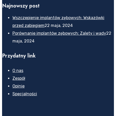
Najnowszy post
Wszczepienie implantów zębowych: Wskazówki
przed zabiegiem
22 maja, 2024
Porównanie implantów zębowych: Zalety i wady
22
maja, 2024
Przydatny link
O nas
Zespół
Opinie
Specjalności